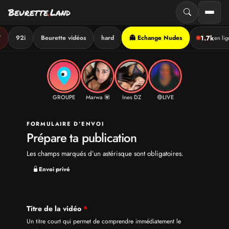
Beurette
.
Land
1.7k
T
92i
Beurette vidéos
hard
👻 Echange Nudes
en li
Aller
au
contenu
GROUPE
Marwa 💟
Ines DZ
🔴LIVE
FORMULAIRE D’ENVOI
Prépare ta publication
Les champs marqués d’un astérisque sont obligatoires.
Envoi privé
Titre de la vidéo
*
Un titre court qui permet de comprendre immédiatement le