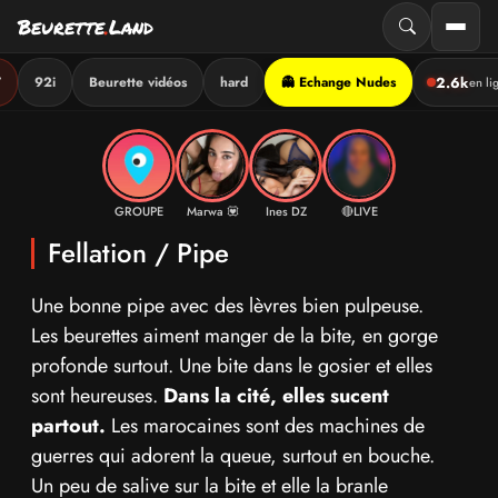
Beurette
.
Land
2.6k
T
92i
Beurette vidéos
hard
👻 Echange Nudes
en li
Aller
au
contenu
GROUPE
Marwa 💟
Ines DZ
🔴LIVE
Fellation / Pipe
Une bonne pipe avec des lèvres bien pulpeuse.
Les beurettes aiment manger de la bite, en gorge
profonde surtout. Une bite dans le gosier et elles
sont heureuses.
Dans la cité, elles sucent
partout.
Les marocaines sont des machines de
guerres qui adorent la queue, surtout en bouche.
Un peu de salive sur la bite et elle la branle