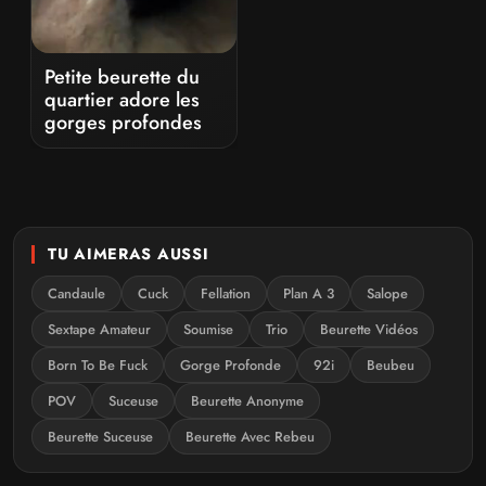
Petite beurette du
quartier adore les
gorges profondes
TU AIMERAS AUSSI
Candaule
Cuck
Fellation
Plan A 3
Salope
Sextape Amateur
Soumise
Trio
Beurette Vidéos
Born To Be Fuck
Gorge Profonde
92i
Beubeu
POV
Suceuse
Beurette Anonyme
Beurette Suceuse
Beurette Avec Rebeu